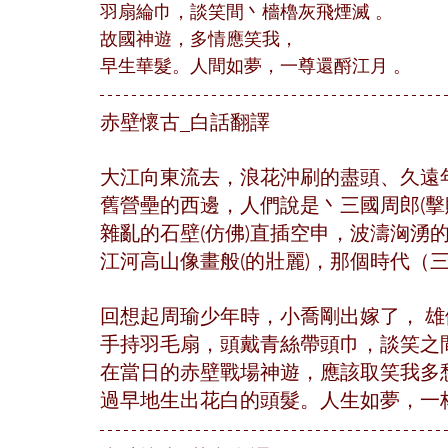
羽扇綸巾，談笑間丶檣櫓灰飛煙滅 。
故國神遊，多情應笑我，
早生華髮。人間如夢，一尊還酹江月 。
赤壁懷古_白話翻譯
大江向東流去，浪花沖刷的盡頭、久遠
舊營壘的西邊，人們說是丶三國周郎(擊
雜亂的石壁(仿佛)直插空申，波濤洶湧
江河高山像畫般(的壯麗)，那個時代（
回想起周瑜少年時，小喬剛出嫁了， 
手持羽毛扇，頭戴青絲帶頭巾，談笑之
在當日的赤壁戰場神遊，應該取笑我多
過早地生出花白的頭髮。人生如夢，一