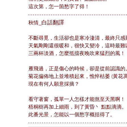
這次第，怎一箇愁字了得！
_白話翻譯
秋情
不斷尋覓，生活卻也是寒冷淒清，最終只感
天氣剛剛還很暖和，很快又變冷，這時最難
三兩杯淡酒，怎麼抵擋夜晚吹來猛烈的風！
雁飛過，正是傷心的時候，卻是從前認識的
菊花偏佈地上並堆積起來，憔悴枯萎 (黃花凋
現在有何人願意採摘？
看守著窗，孤單一人怎樣才能熬至天黑啊！
梧桐樹再加上細雨，到了黃昏丶 點點滴滴。
此番光景，怎能以一個愁字概括得了。