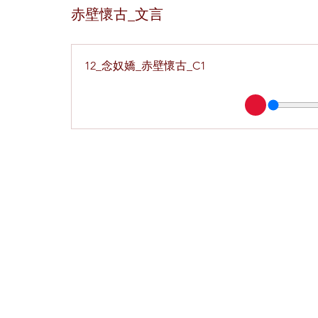
赤壁懷古_文言
12_念奴嬌_赤壁懷古_C1