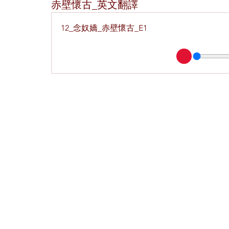
赤壁懷古_英文翻譯
12_念奴嬌_赤壁懷古_E1