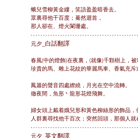
蛾兒雪柳黃金縷，笑語盈盈暗香去。
眾裏尋他千百度；驀然迴首，
那人卻在、燈火闌珊處。
_白話翻譯
元夕
春風(中的燈飾)在夜裏，(就像)千顆樹上
珍貴的馬、雕上花紋的華麗馬車、香氣充斥
鳳簫的聲音四處繚繞，月光在空中流轉。
徹夜間，魚形丶龍形花燈飛舞。
婦女頭上戴着娥兒形和黃色柳絲形的飾品，
人群裏尋找他千百次；突然回頭，那個人就
_英文翻譯
元夕