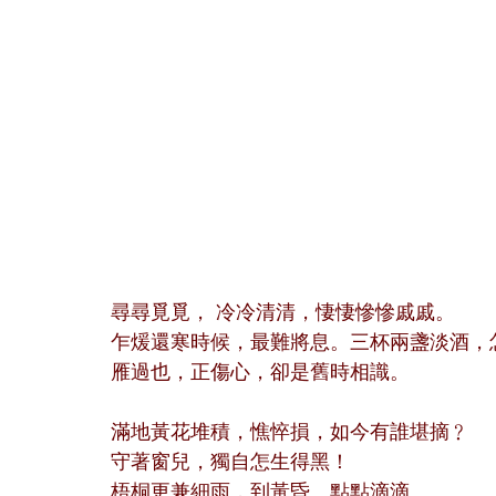
尋尋覓覓， 冷冷清清，悽悽慘慘戚戚。
乍煖還寒時候，最難將息。三杯兩盞淡酒，
雁過也，正傷心，卻是舊時相識。
滿地黃花堆積，憔悴損，如今有誰堪摘﹖
守著窗兒，獨自怎生得黑！
梧桐更兼細雨，到黃昏、點點滴滴。