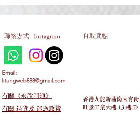
自​取貨點
​聯絡方式
Instagram
DSE 中文十二篇範文《廉頗藺
DSE 中文
相如列傳》語譯及結構分析_
首：山居秋
Email:
中、英語譯X雙語MP3配音
樓》語譯及
litungweb888@gmail.com
語譯X雙語M
有關​​《永欣利通》
香港九龍新蒲崗大有街 2
旺景工業大樓 13 樓 D
有關​​ 退貨及 運送政策