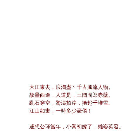
大江東去，浪淘盡丶千古風流人物。
故壘西邊，人道是，三國周郎赤壁。
亂石穿空，驚濤拍岸，捲起千堆雪。
江山如畫，一時多少豪傑！
遙想公瑾當年，小喬初嫁了，雄姿英發。