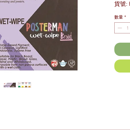
貨號: 
數量
*