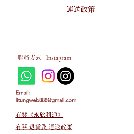
退貨條件
運送政策
對於有損毀狀況的貨品，
送貨時間
申報期限
在香港地區，貨品一般會
請在訂貨後的十四個工作
送貨狀態查詢
​聯絡方式
Instagram
情況確認
顧客可以隨時以
Whats
一旦我們確認您的情況，
親自到以下地址領取：
免運費優惠
香港九龍新蒲崗大有街
2
在香港地區，若顧客於網
Email:
litungweb888@gmail.com
以郵寄的方式領取。
送貨費用
若購買金額「少於」
HKD
有關​​《永欣利通》
最終決定權
另外，顧客也可以選擇親
有關​​ 退貨及 運送政策
永欣利通保留對所有退貨
香港九龍新蒲崗大有街
2