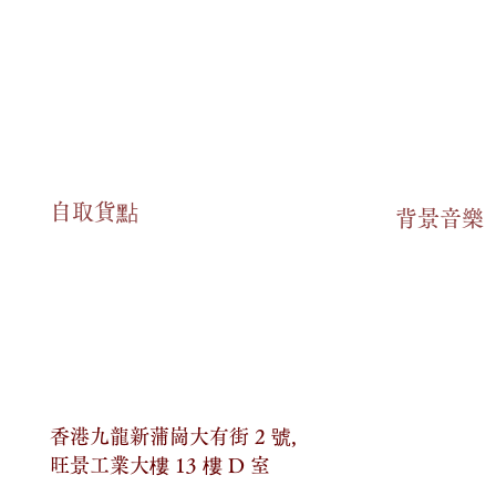
或因意外情況未能送達相應貨品，您可以申請退貨
在
2 至 14 個工作天內送達。
天內，以
WhatsApp形式聯絡我們，申報相關狀況。
自​取貨點
App形式跟進最新的送貨狀態。
​背景音樂
您可以選擇以下兩種方式領取相應貨品：
 號，旺景工業大樓 13 樓 D 室
店內購買金額「超過」
HKD 399，則可享有「免運
 399，則需支付 HKD 30 作為送貨服務的費用。
香港九龍新蒲崗大有街 2 號,
臨以下地址領取產品：
旺景工業大樓 13 樓 D 室
與退款申請的最終決定和解釋權。
 號，旺景工業大樓 13 樓 D 室。