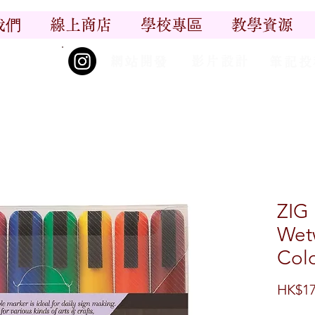
我們
線上商店
學校專區
教學資源
丨
丨
_尋香記
網站開發
影片設計
筆記投
ZIG
Wet
Colo
HK$17