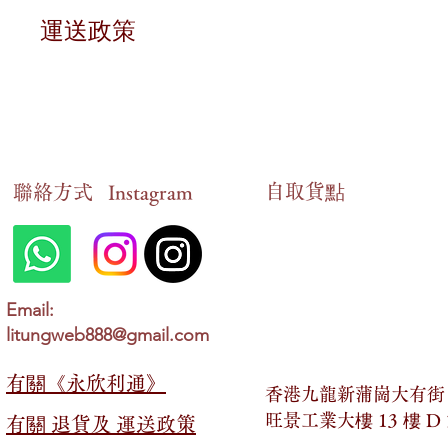
退貨條件
運送政策
對於有損毀狀況的貨品，或因意外情況未能送
送貨時間
申報期限
在香港地區，貨品一般會在
2 至 14 個工作
請在訂貨後的十四個工作天內，以
WhatsA
送貨狀態查詢
自​取貨點
​聯絡方式
情況確認
Instagram
顧客可以隨時以
WhatsApp形式跟進最新的送
一旦我們確認您的情況，您可以選擇以下兩種
親自到以下地址領取：
免運費優惠
香港九龍新蒲崗大有街
2 號，旺景工業大樓 13 
在香港地區，若顧客於網店內購買金額「超過
Email:
litungweb888@gmail.com
以郵寄的方式領取。
送貨費用
若購買金額「少於」
HKD 399，則需支付 HK
有關​​《永欣利通》
香港九龍新蒲崗大有街 2
最終決定權
另外，顧客也可以選擇親臨以下地址領取產品
旺景工業大樓 13 樓 D
有關​​ 退貨及 運送政策
永欣利通保留對所有退貨與退款申請的最終決
香港九龍新蒲崗大有街
2 號，旺景工業大樓 13 