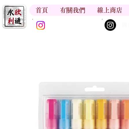
首頁
有關我們
線上商店
香江書卷_尋香記
網