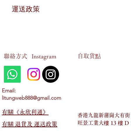
退貨條件
運送政策
對於有損毀狀況的貨品，或因意外情況未能送
送貨時間
申報期限
在香港地區，貨品一般會在
2 至 14 個工作
請在訂貨後的十四個工作天內，以
WhatsA
送貨狀態查詢
自​取貨點
​聯絡方式
情況確認
Instagram
顧客可以隨時以
WhatsApp形式跟進最新的送
一旦我們確認您的情況，您可以選擇以下兩種
親自到以下地址領取：
免運費優惠
香港九龍新蒲崗大有街
2 號，旺景工業大樓 13 
在香港地區，若顧客於網店內購買金額「超過
Email:
litungweb888@gmail.com
以郵寄的方式領取。
送貨費用
若購買金額「少於」
HKD 399，則需支付 HK
有關​​《永欣利通》
香港九龍新蒲崗大有街 2
最終決定權
另外，顧客也可以選擇親臨以下地址領取產品
旺景工業大樓 13 樓 D
有關​​ 退貨及 運送政策
永欣利通保留對所有退貨與退款申請的最終決
香港九龍新蒲崗大有街
2 號，旺景工業大樓 13 