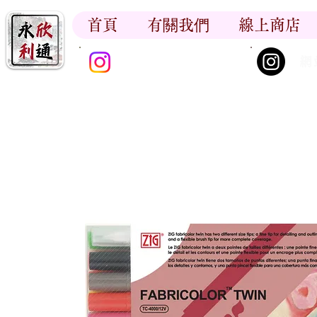
首頁
有關我們
線上商店
香江書卷_尋香記
網