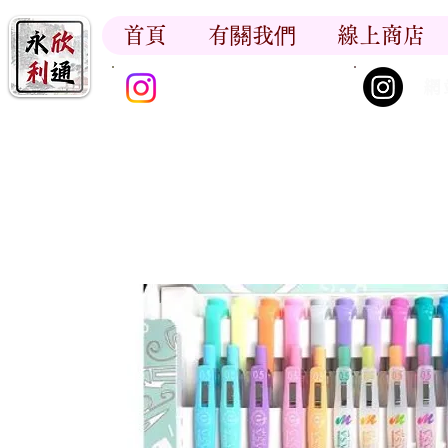
首頁
有關我們
線上商店
香江書卷_尋香記
網