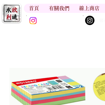
首頁
有關我們
線上商店
香江書卷_尋香記
網