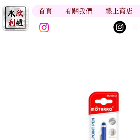
首頁
有關我們
線上商店
香江書卷_尋香記
網