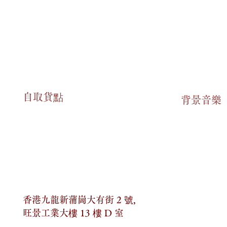
或因意外情況未能送達相應貨品，您可以申請退貨
在
2 至 14 個工作天內送達。
天內，以
WhatsApp形式聯絡我們，申報相關狀況。
自​取貨點
App形式跟進最新的送貨狀態。
​背景音樂
您可以選擇以下兩種方式領取相應貨品：
 號，旺景工業大樓 13 樓 D 室
店內購買金額「超過」
HKD 399，則可享有「免運
 399，則需支付 HKD 30 作為送貨服務的費用。
香港九龍新蒲崗大有街 2 號,
臨以下地址領取產品：
旺景工業大樓 13 樓 D 室
與退款申請的最終決定和解釋權。
 號，旺景工業大樓 13 樓 D 室。