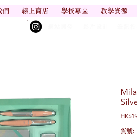
我們
線上商店
學校專區
教學資源
丨
丨
_尋香記
網站開發
影片設計
筆記投
Mila
Silv
HK$19
貨號: 