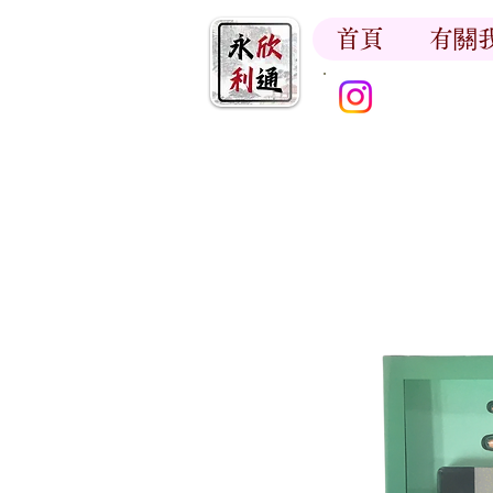
首頁
有關
香江書卷