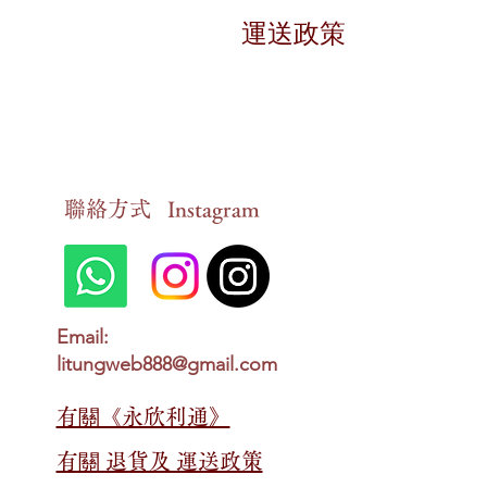
退貨條件
運送政策
對於有損毀狀況的貨品，
送貨時間
申報期限
在香港地區，貨品一般會
請在訂貨後的十四個工作
送貨狀態查詢
​聯絡方式
Instagram
情況確認
顧客可以隨時以
Whats
一旦我們確認您的情況，
親自到以下地址領取：
免運費優惠
香港九龍新蒲崗大有街
2
在香港地區，若顧客於網
Email:
litungweb888@gmail.com
以郵寄的方式領取。
送貨費用
若購買金額「少於」
HKD
有關​​《永欣利通》
最終決定權
另外，顧客也可以選擇親
有關​​ 退貨及 運送政策
永欣利通保留對所有退貨
香港九龍新蒲崗大有街
2