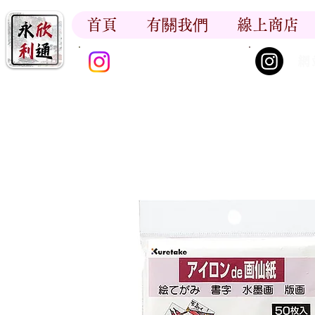
首頁
有關我們
線上商店
香江書卷_尋香記
網