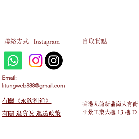
送貨時間
申報期限
在香港地區，貨品一般會在
2 至 14 個工作
請在訂貨後的十四個工作天內，以
WhatsA
送貨狀態查詢
自​取貨點
​聯絡方式
情況確認
Instagram
顧客可以隨時以
WhatsApp形式跟進最新的送
一旦我們確認您的情況，您可以選擇以下兩種
親自到以下地址領取：
免運費優惠
香港九龍新蒲崗大有街
2 號，旺景工業大樓 13 
在香港地區，若顧客於網店內購買金額「超過
Email:
litungweb888@gmail.com
以郵寄的方式領取。
送貨費用
若購買金額「少於」
HKD 399，則需支付 HK
有關​​《永欣利通》
香港九龍新蒲崗大有街 2
最終決定權
另外，顧客也可以選擇親臨以下地址領取產品
旺景工業大樓 13 樓 D
有關​​ 退貨及 運送政策
永欣利通保留對所有退貨與退款申請的最終決
香港九龍新蒲崗大有街
2 號，旺景工業大樓 13 
永欣利通保留最終決定和解釋權。