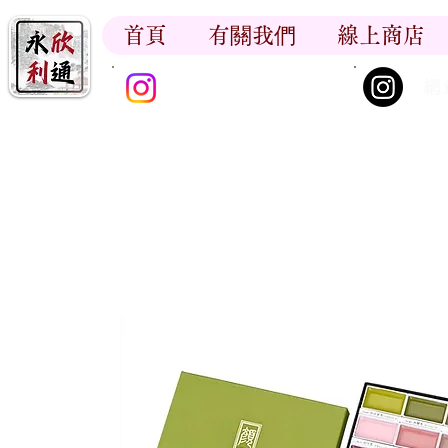
首頁
有關我們
線上商店
香江書卷_尋香記
網