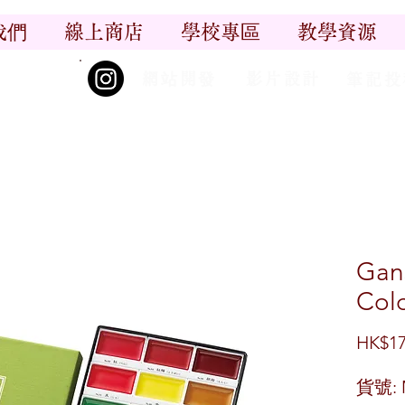
我們
線上商店
學校專區
教學資源
丨
丨
_尋香記
網站開發
影片設計
筆記投
Gan
Colo
HK$17
貨號: 