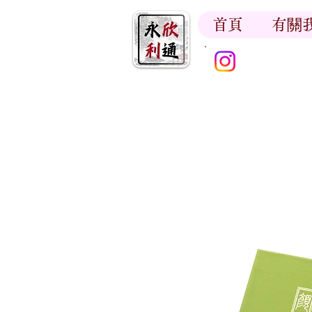
首頁
有關
香江書卷