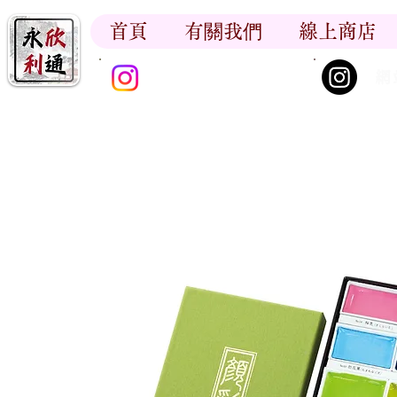
首頁
有關我們
線上商店
香江書卷_尋香記
網