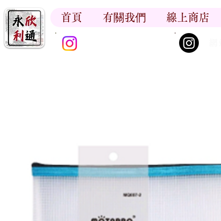
首頁
有關我們
線上商店
香江書卷_尋香記
網