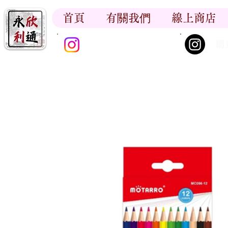
首頁
有關我們
線上商店
香江書卷_尋香記
網