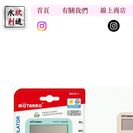
首頁
有關我們
線上商店
香江書卷_尋香記
網