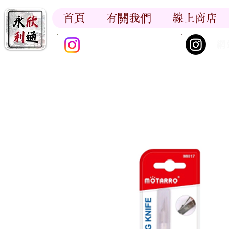
首頁
有關我們
線上商店
香江書卷_尋香記
網