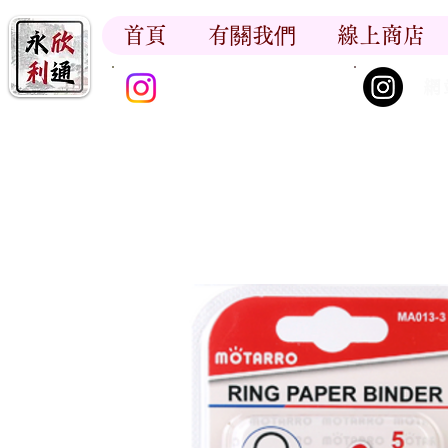
首頁
有關我們
線上商店
香江書卷_尋香記
網