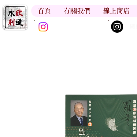
首頁
有關我們
線上商店
香江書卷_尋香記
網