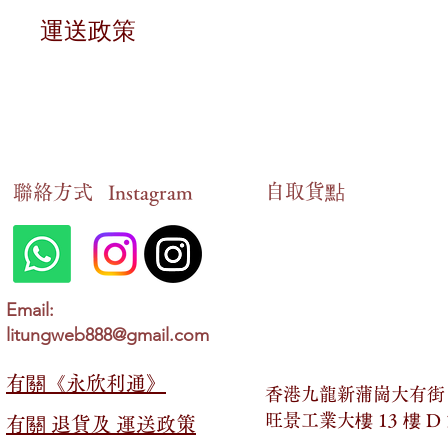
退貨條件
運送政策
對於有損毀狀況的貨品，或因意外情況未能送
送貨時間
申報期限
在香港地區，貨品一般會在
2 至 14 個工作
請在訂貨後的十四個工作天內，以
WhatsA
送貨狀態查詢
自​取貨點
​聯絡方式
情況確認
Instagram
顧客可以隨時以
WhatsApp形式跟進最新的送
一旦我們確認您的情況，您可以選擇以下兩種
親自到以下地址領取：
免運費優惠
香港九龍新蒲崗大有街
2 號，旺景工業大樓 13 
在香港地區，若顧客於網店內購買金額「超過
Email:
litungweb888@gmail.com
以郵寄的方式領取。
送貨費用
若購買金額「少於」
HKD 399，則需支付 HK
有關​​《永欣利通》
香港九龍新蒲崗大有街 2
最終決定權
另外，顧客也可以選擇親臨以下地址領取產品
旺景工業大樓 13 樓 D
有關​​ 退貨及 運送政策
永欣利通保留對所有退貨與退款申請的最終決
香港九龍新蒲崗大有街
2 號，旺景工業大樓 13 