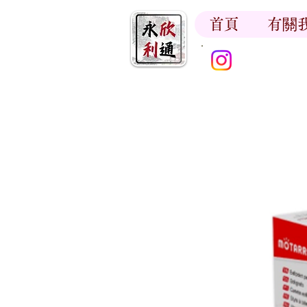
首頁
有關
香江書卷