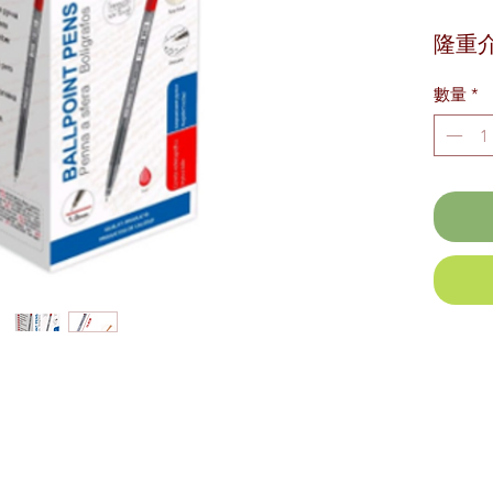
隆重介
筆 1
數量
*
系列
50 
原子筆
尖，
寫。
時尚
無論
以享受
鋼筆
的書