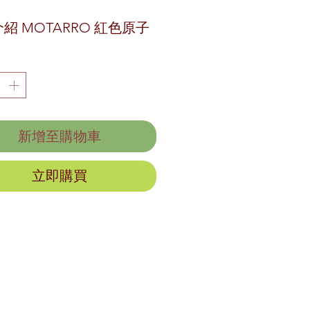
紹 MOTARRO 紅色原子
.0mm 50 枝裝，是任何文具
的完美補充。此套裝包含
支鮮豔的紅色原子筆，每支
均配有精確的 1.0 毫米筆
非常適合流暢、一致的書
新增至購物車
立即購買
的設計和舒適的握感使它們
在學校、辦公室或家中都可
使用的樂趣。擁有 50 支
的大包裝，足夠您完成無數
寫任務。