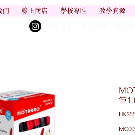
我們
線上商店
學校專區
教學資源
丨
丨
_尋香記
網站開發
影片設計
筆記投
MO
筆1
HK$55
MC00