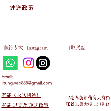
退貨條件
運送政策
對於有損毀狀況的貨品，或因意外情況未能送
送貨時間
申報期限
在香港地區，貨品一般會在
2 至 14 個工作
請在訂貨後的十四個工作天內，以
WhatsA
送貨狀態查詢
自​取貨點
​聯絡方式
情況確認
Instagram
顧客可以隨時以
WhatsApp形式跟進最新的送
一旦我們確認您的情況，您可以選擇以下兩種
親自到以下地址領取：
免運費優惠
香港九龍新蒲崗大有街
2 號，旺景工業大樓 13 
在香港地區，若顧客於網店內購買金額「超過
Email:
litungweb888@gmail.com
以郵寄的方式領取。
送貨費用
若購買金額「少於」
HKD 399，則需支付 HK
有關​​《永欣利通》
香港九龍新蒲崗大有街 2
最終決定權
另外，顧客也可以選擇親臨以下地址領取產品
旺景工業大樓 13 樓 D
有關​​ 退貨及 運送政策
永欣利通保留對所有退貨與退款申請的最終決
香港九龍新蒲崗大有街
2 號，旺景工業大樓 13 