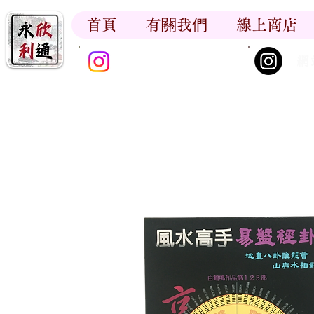
首頁
有關我們
線上商店
香江書卷_尋香記
網