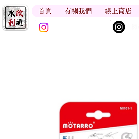
首頁
有關我們
線上商店
香江書卷_尋香記
網