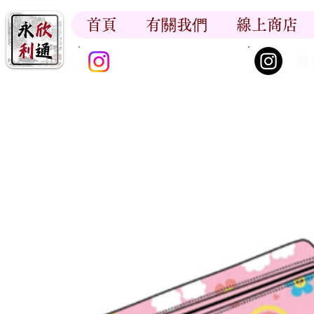
首頁
有關我們
線上商店
香江書卷_尋香記
網