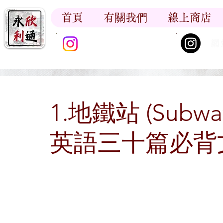
首頁
有關我們
線上商店
香江書卷_尋香記
網
1.地鐵站 (Subway
英語三十篇必背