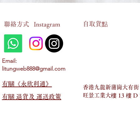
自​取貨點
​聯絡方式
Instagram
5. 喪禮 (The Funeral)_6.特定情
4. 婚禮 (The
況 (Specific Situations)_英語三
情況 (Specifi
Email:
十篇必背文章
三十篇必背
litungweb888@gmail.com
有關​​《永欣利通》
香港九龍新蒲崗大有街 2
旺景工業大樓 13 樓 D
有關​​ 退貨及 運送政策