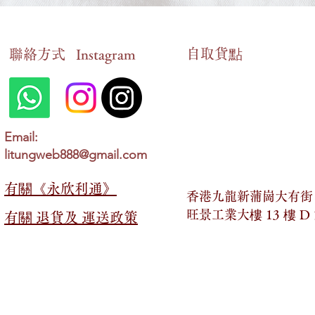
自​取貨點
​聯絡方式
Instagram
5. 喪禮 (The Funeral)_6.特定情
4. 婚禮 (The
況 (Specific Situations)_英語三
情況 (Specifi
Email:
十篇必背文章
三十篇必背
litungweb888@gmail.com
有關​​《永欣利通》
香港九龍新蒲崗大有街 2
旺景工業大樓 13 樓 D
有關​​ 退貨及 運送政策