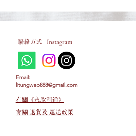
​聯絡方式
Instagram
5. 喪禮 (The Funeral)_6.特定情
4. 婚禮 (The
況 (Specific Situations)_英語三
情況 (Specifi
Email:
十篇必背文章
三十篇必背
litungweb888@gmail.com
有關​​《永欣利通》
有關​​ 退貨及 運送政策