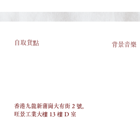
自​取貨點
​背景音樂
 Wedding)_6.特定
3. 銀行 (The Bank)_6.特定
c Situations)_英語
(Specific Situations)_英語
文章
篇必背文章
香港九龍新蒲崗大有街 2 號,
旺景工業大樓 13 樓 D 室