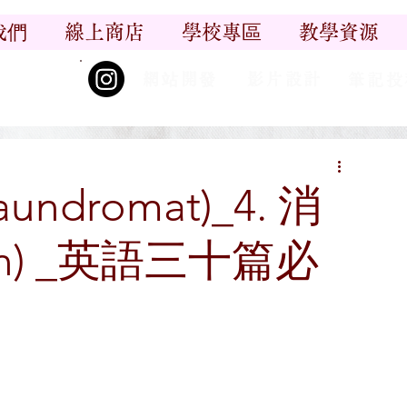
我們
線上商店
學校專區
教學資源
丨
丨
_尋香記
網站開發
影片設計
筆記投
aundromat)_4. 消
ion) _英語三十篇必