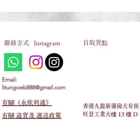
自​取貨點
​聯絡方式
Instagram
5. 喪禮 (The Funeral)_6.特定情
4. 婚禮 (The
況 (Specific Situations)_英語三
情況 (Specifi
Email:
十篇必背文章
三十篇必背
litungweb888@gmail.com
有關​​《永欣利通》
香港九龍新蒲崗大有街 2
旺景工業大樓 13 樓 D
有關​​ 退貨及 運送政策