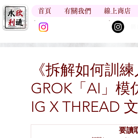
首頁
有關我們
線上商店
香江書卷_尋香記
網
《拆解如何訓練
GROK「AI」
IG X THREAD 
要讀