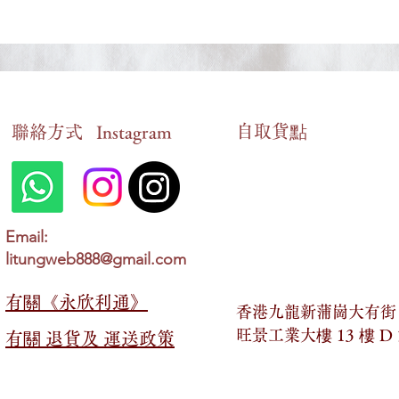
自​取貨點
​聯絡方式
Instagram
《左、右手與馬其頓方陣的練
《絕境之路
成》如何用關鍵的微調改善生
餐廳》如何
Email:
意
生意
litungweb888@gmail.com
有關​​《永欣利通》
香港九龍新蒲崗大有街 2
旺景工業大樓 13 樓 D
有關​​ 退貨及 運送政策