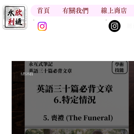
首頁
有關我們
線上商店
香江書卷_尋香記
網
5月25日